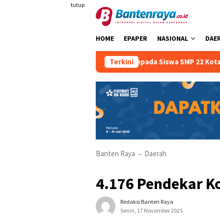
Loncat
tutup
ke
konten
HOME
EPAPER
NASIONAL
DAE
kendara Sejak Dini Kepada Siswa SMP 22 Kota Serang
Terkini
At
Banten Raya
Daerah
–
4.176 Pendekar 
Redaksi Banten Raya
Senin, 17 November 2025