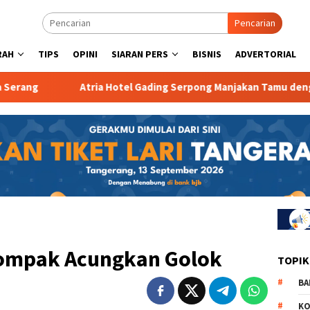
Pencarian
RAH
TIPS
OPINI
SIARAN PERS
BISNIS
ADVERTORIAL
ria Hotel Gading Serpong Manjakan Tamu dengan Robot Waiter
Kompak Acungkan Golok
TOPIK
BA
KO