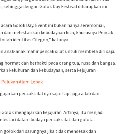
 sehingga dengan Golok Day Festival diharapkan ini
m acara Golok Day. Event ini bukan hanya seremonial,
n dan melestarikan kebudayaan kita, khususnya Pencak
Inilah identitas Cilegon,” katanya.
in anak-anak mahir pencak silat untuk membela diri saja.
g hormat dan berbakti pada orang tua, nusa dan bangsa.
rkan keluhuran dan kebudayaan, serta kejujuran.
i Pelukan Alam Lebak
ajarkan pencak silatnya saja. Tapi juga adab dan
 Golok mengajarkan kejujuran. Artinya, itu menjadi
elestari dalam budaya pencak silat dan golok.
n golok dari sarungnya jika tidak mendesak dan