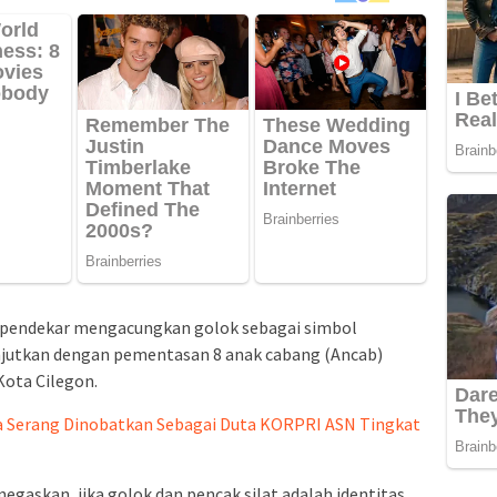
an pendekar mengacungkan golok sebagai simbol
anjutkan dengan pementasan 8 anak cabang (Ancab)
Kota Cilegon.
a Serang Dinobatkan Sebagai Duta KORPRI ASN Tingkat
gaskan, jika golok dan pencak silat adalah identitas