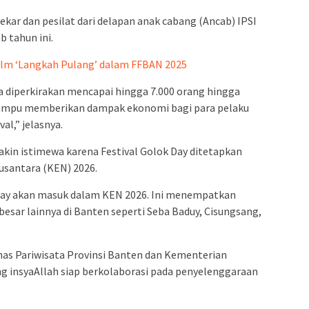
ekar dan pesilat dari delapan anak cabang (Ancab) IPSI
b tahun ini.
Film ‘Langkah Pulang’ dalam FFBAN 2025
 diperkirakan mencapai hingga 7.000 orang hingga
mampu memberikan dampak ekonomi bagi para pelaku
l,” jelasnya.
kin istimewa karena Festival Golok Day ditetapkan
usantara (KEN) 2026.
Day akan masuk dalam KEN 2026. Ini menempatkan
besar lainnya di Banten seperti Seba Baduy, Cisungsang,
nas Pariwisata Provinsi Banten dan Kementerian
ng insyaAllah siap berkolaborasi pada penyelenggaraan