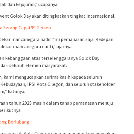
ab dan kejujuran,” ucapanya.
ent Golok Day akan ditingkatkan tingkat internasional.
 Serang Capai 99 Persen
kar mancanegara hadir. “Ini pemanasan saja. Kedepan
dekar mancanegara nanti,” ujarnya.
an kebanggaan atas terselenggaranya Golok Day
 dari seluruh elemen masyarakat.
, kami mengucapkan terima kasih kepada seluruh
n Kebudayaan, IPSI Kota Cilegon, dan seluruh stakeholder
ni,” katanya.
raan tahun 2025 masih dalam tahap pemanasan menuju
berikutnya.
rang Berlubang
rnasional di Kota Cilegon dengan mengundang pendekar