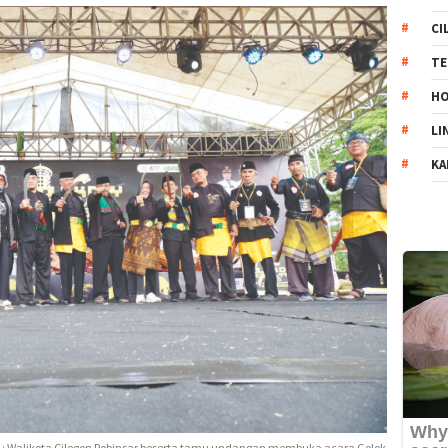
CI
TE
HO
LI
KA
n : Walikota Cilegon Robinsar beserta tamu undangan membuka acara Golok