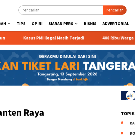
Pencarian
RAH
TIPS
OPINI
SIARAN PERS
BISNIS
ADVERTORIAL
Kasus PMI Ilegal Masih Terjadi
408 Ribu Warga Ban
anten Raya
TOPIK
BA
KO