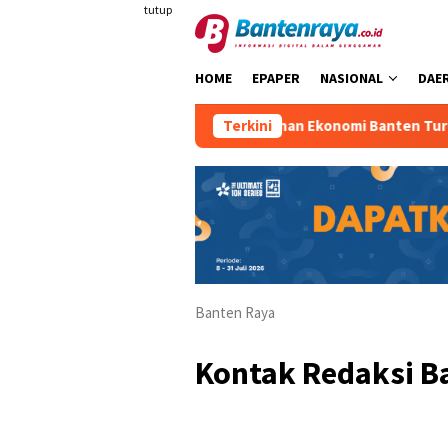
Loncat
tutup
ke
konten
HOME
EPAPER
NASIONAL
DAE
Pertumbuhan Ekonomi Banten Turun
Terkini
Banten Raya
Kontak Redaksi B