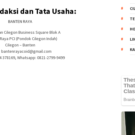
CI
daksi dan Tata Usaha:
TE
BANTEN RAYA
HO
n Cilegon Business Square Blok A
. Raya PCI (Pondok Cilegon Indah)
LI
Cilegon – Banten
KA
:
bantenrayacoid@gmail.com
54 378169, Whatsapp: 0821-2799-9499