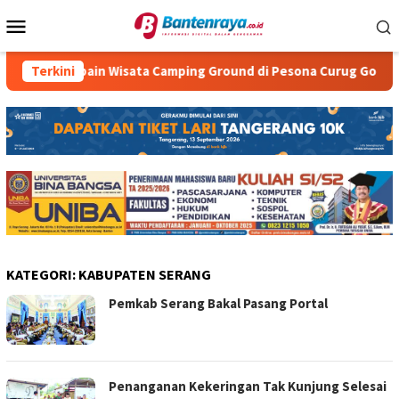
Loncat
Menu
ke
Mobile
konten
Yuk Cobain Wisata Camping Ground di Pesona Curug Goong
Terkini
KATEGORI:
KABUPATEN SERANG
Pemkab Serang Bakal Pasang Portal
Penanganan Kekeringan Tak Kunjung Selesai