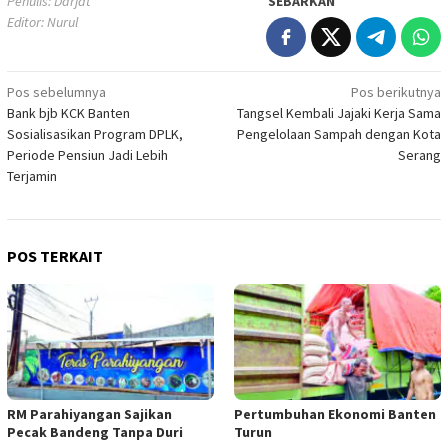
Penulis: Darjat
SEBARKAN
Editor: Nurul
Navigasi
Pos sebelumnya
Pos berikutnya
Bank bjb KCK Banten
Tangsel Kembali Jajaki Kerja Sama
pos
Sosialisasikan Program DPLK,
Pengelolaan Sampah dengan Kota
Periode Pensiun Jadi Lebih
Serang
Terjamin
POS TERKAIT
RM Parahiyangan Sajikan
Pertumbuhan Ekonomi Banten
Pecak Bandeng Tanpa Duri
Turun