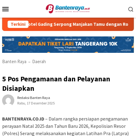
Loncat
Menu
ke
Mobile
konten
 Hotel Gading Serpong Manjakan Tamu dengan Robot Waiter
Terkini
Banten Raya
Daerah
–
5 Pos Pengamanan dan Pelayanan
Disiapkan
Redaksi Banten Raya
Rabu, 17 Desember 2025
BANTENRAYA.CO.ID
– Dalam rangka persiapan pengamanan
perayaan Natal 2025 dan Tahun Baru 2026, Kepolisian Resor
(Polres) Serang melaksanakan kegiatan Latihan Pra (Latpra)