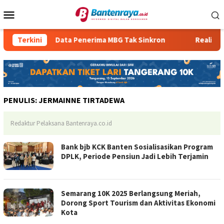
Loncat
Menu
ke
Mobile
konten
rtal
Terkini
Data Penerima MBG Tak Sinkron
Realisasi P
PENULIS:
JERMAINNE TIRTADEWA
Redaktur Pelaksana Bantenraya.co.id
Bank bjb KCK Banten Sosialisasikan Program
DPLK, Periode Pensiun Jadi Lebih Terjamin
Semarang 10K 2025 Berlangsung Meriah,
Dorong Sport Tourism dan Aktivitas Ekonomi
Kota