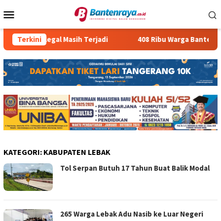
Loncat
Menu
ke
Mobile
konten
Kasus PMI Ilegal Masih Terjadi
Terkini
408 Ribu Warga Banten Me
KATEGORI:
KABUPATEN LEBAK
Tol Serpan Butuh 17 Tahun Buat Balik Modal
265 Warga Lebak Adu Nasib ke Luar Negeri