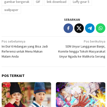
gambar bergerak
GIF
link download
Luffy gear 5
wallpaper
SEBARKAN
Navigasi
Pos sebelumnya
Pos berikutnya
Ini Dia! 6 Hidangan yang Bisa Jadi
SDN Unyur Langganan Banjir,
pos
Referensi untuk Menu Makan
Komite hingga Tokoh Masyarakat
Malam Anda
Unyur Ngadu ke Walikota Serang
POS TERKAIT