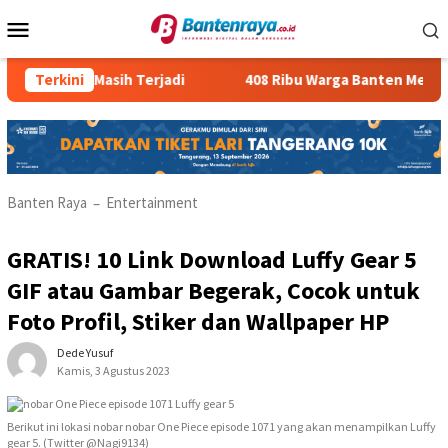
Loncat
Menu
ke
Mobile
konten
Ilegal Masih Terjadi
Terkini
408 Ribu Warga Banten Menganggur
Banten Raya
Entertainment
–
GRATIS! 10 Link Download Luffy Gear 5
GIF atau Gambar Begerak, Cocok untuk
Foto Profil, Stiker dan Wallpaper HP
Dede Yusuf
Kamis, 3 Agustus 2023
Berikut ini lokasi nobar nobar One Piece episode 1071 yang akan menampilkan Luffy
gear 5. (Twitter @Nagi9134)