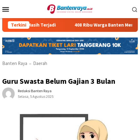
Loncat
Menu
ke
Mobile
konten
egal Masih Terjadi
Terkini
408 Ribu Warga Banten Menganggur
Banten Raya
Daerah
–
Guru Swasta Belum Gajian 3 Bulan
Redaksi Banten Raya
Selasa, 5 Agustus 2025