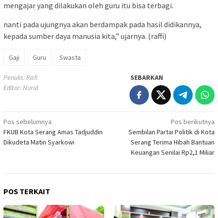
mengajar yang dilakukan oleh guru itu bisa terbagi.
nanti pada ujungnya akan berdampak pada hasil didikannya,
kepada sumber daya manusia kita,” ujarnya. (raffi)
Gaji
Guru
Swasta
Penulis: Rafi
SEBARKAN
Editor: Nurul
Navigasi
Pos sebelumnya
Pos berikutnya
FKUB Kota Serang Amas Tadjuddin
Sembilan Partai Politik di Kota
pos
Dikudeta Matin Syarkowi
Serang Terima Hibah Bantuan
Keuangan Senilai Rp2,1 Miliar
POS TERKAIT