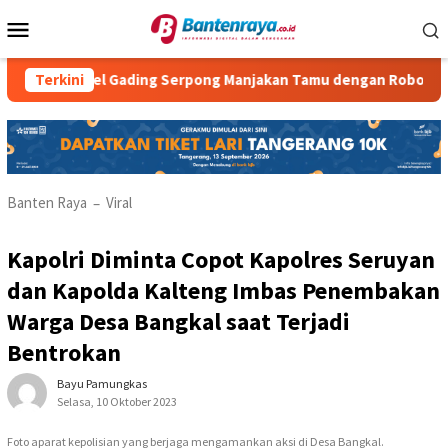
Loncat
Menu
ke
Mobile
konten
el Gading Serpong Manjakan Tamu dengan Robot Waiter
Terkini
Banten Raya
Viral
–
Kapolri Diminta Copot Kapolres Seruyan
dan Kapolda Kalteng Imbas Penembakan
Warga Desa Bangkal saat Terjadi
Bentrokan
Bayu Pamungkas
Selasa, 10 Oktober 2023
Foto aparat kepolisian yang berjaga mengamankan aksi di Desa Bangkal.