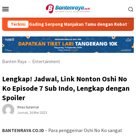
Loncat
Menu
ke
Mobile
konten
el Gading Serpong Manjakan Tamu dengan Robot Waiter
Terkini
Banten Raya
Entertainment
–
Lengkap! Jadwal, Link Nonton Oshi No
Ko Episode 7 Sub Indo, Lengkap dengan
Spoiler
Ihlas Sulamal
Jumat, 26 Mei 2023
BANTENRAYA CO.ID
– Para penggemar Oshi No Ko sangat