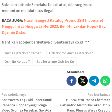
Saksikan episode 8 melalui link di atas, dilarang keras
menonton melalui situs ilegal.
BACA JUGA:
Murah Banget! Katalog Promo JSM Indomaret
Minggu Ini 26 Hingga 28 Mei 2023, Beli Minyak dan Popok Bayi
Dijamin Diskon
Nantikan spoiler berikutnya di Bantenraya co.id. ***
anime Oshi No Ko terbaru
Link Nonton Anime Oshi No Ko
Oshi No Ko eps 7
Spoiler anime Oshi No Ko
SEBARKAN
Navigasi
Pos sebelumnya
Pos berikutnya
Kontroversi Lagu Aldi Taher Untuk
PT Krakatau Posco Chemtech
pos
Rebecca Klopper yang Diduga
Calcination Membuka Loker Untuk
Video Syurnya Tersebar: Gak Ada
Kamu Khusus Warga Cilegon,