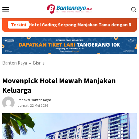
Loncat
Menu
ke
Mobile
konten
tria Hotel Gading Serpong Manjakan Tamu dengan Robot Waiter
Terkini
Banten Raya
Bisnis
–
Movenpick Hotel Mewah Manjakan
Keluarga
Redaksi Banten Raya
Jumat, 22 Mei 2026