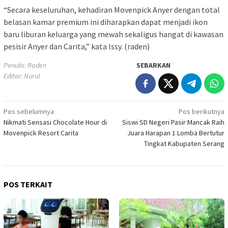
“Secara keseluruhan, kehadiran Movenpick Anyer dengan total
belasan kamar premium ini diharapkan dapat menjadi ikon
baru liburan keluarga yang mewah sekaligus hangat di kawasan
pesisir Anyer dan Carita,” kata Issy. (raden)
Penulis: Raden
SEBARKAN
Editor: Nurul
Navigasi
Pos sebelumnya
Pos berikutnya
Nikmati Sensasi Chocolate Hour di
Siswi SD Negeri Pasir Mancak Raih
pos
Movenpick Resort Carita
Juara Harapan 1 Lomba Bertutur
Tingkat Kabupaten Serang
POS TERKAIT