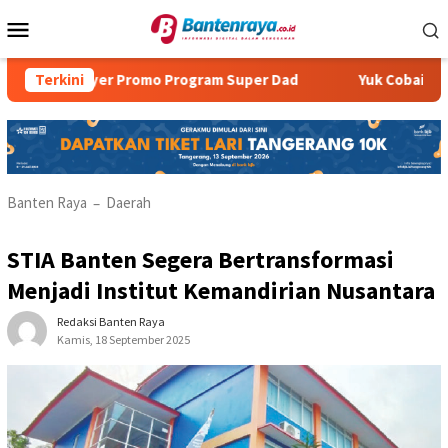
Loncat
Menu
ke
Mobile
konten
yer Promo Program Super Dad
Terkini
Yuk Cobain Wisata Campi
Banten Raya
Daerah
–
STIA Banten Segera Bertransformasi
Menjadi Institut Kemandirian Nusantara
Redaksi Banten Raya
Kamis, 18 September 2025