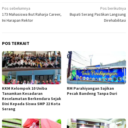
Navigasi
Pos sebelumnya
Pos berikutnya
173 Mahasiswa Ikut Raharja Career,
Bupati Serang Pastikan Langsung
pos
Ini Harapan Rektor
Direhabilitasi
POS TERKAIT
KKM Kelompok 10 Uniba
RM Parahiyangan Sajikan
Tanamkan Kesadaran
Pecak Bandeng Tanpa Duri
Keselamatan Berkendara Sejak
Dini Kepada Siswa SMP 22 Kota
Serang