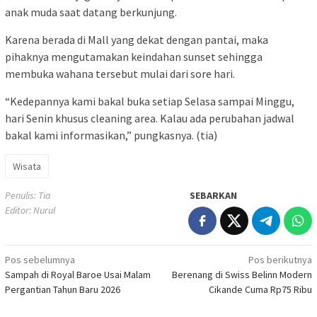
anak muda saat datang berkunjung.
Karena berada di Mall yang dekat dengan pantai, maka
pihaknya mengutamakan keindahan sunset sehingga
membuka wahana tersebut mulai dari sore hari.
“Kedepannya kami bakal buka setiap Selasa sampai Minggu,
hari Senin khusus cleaning area. Kalau ada perubahan jadwal
bakal kami informasikan,” pungkasnya. (tia)
Wisata
Penulis: Tia
SEBARKAN
Editor: Nurul
Navigasi
Pos sebelumnya
Pos berikutnya
Sampah di Royal Baroe Usai Malam
Berenang di Swiss Belinn Modern
pos
Pergantian Tahun Baru 2026
Cikande Cuma Rp75 Ribu