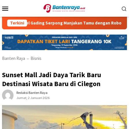
Loncat
Menu
ke
Mobile
konten
otel Gading Serpong Manjakan Tamu dengan Robot Waiter
Terkini
Banten Raya
Bisnis
–
Sunset Mall Jadi Daya Tarik Baru
Destinasi Wisata Baru di Cilegon
Redaksi Banten Raya
Jumat, 2 Januari 2026