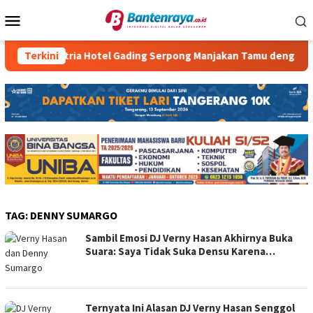
Loncat
Menu
ke
Mobile
konten
Terkini
Atria Hotel Gading Serpong Manjakan Tamu dengan Robot 
TAG:
DENNY SUMARGO
Sambil Emosi DJ Verny Hasan Akhirnya Buka
Suara: Saya Tidak Suka Densu Karena…
Ternyata Ini Alasan DJ Verny Hasan Senggol