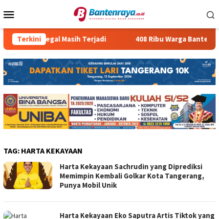
Loncat
Menu
ke
Mobile
konten
asus PMI Ilegal Masih Terjadi
Terkini
408 Ribu Warga Banten Men
TAG:
HARTA KEKAYAAN
Harta Kekayaan Sachrudin yang Diprediksi
Memimpin Kembali Golkar Kota Tangerang,
Punya Mobil Unik
Harta Kekayaan Eko Saputra Artis Tiktok yang