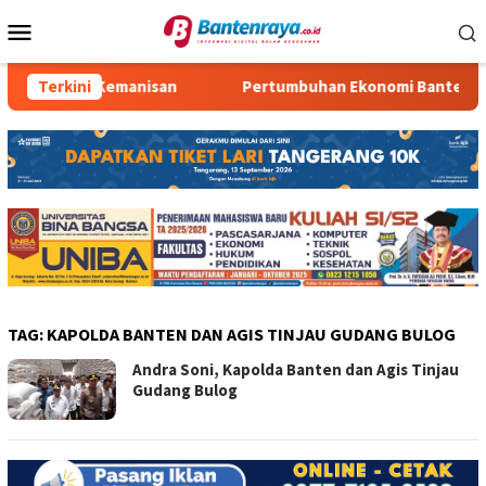
Loncat
Menu
ke
Mobile
konten
ompok 10 Kemanisan
Terkini
Pertumbuhan Ekonomi Banten Turu
TAG:
KAPOLDA BANTEN DAN AGIS TINJAU GUDANG BULOG
Andra Soni, Kapolda Banten dan Agis Tinjau
Gudang Bulog