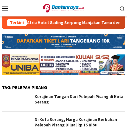
Loncat
Menu
ke
Mobile
konten
Terkini
Atria Hotel Gading Serpong Manjakan Tamu dengan Rob
TAG:
PELEPAH PISANG
Kerajinan Tangan Dari Pelepah Pisang di Kota
Serang
Di Kota Serang, Harga Kerajinan Berbahan
Pelepah Pisang Dijual Rp 15 Ribu