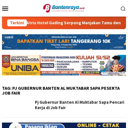
Loncat
Menu
ke
Mobile
konten
Terkini
Atria Hotel Gading Serpong Manjakan Tamu dengan Rob
TAG:
PJ GUBERNUR BANTEN AL MUKTABAR SAPA PESERTA
JOB FAIR
Pj Gubernur Banten Al Muktabar Sapa Pencari
Kerja di Job Fair