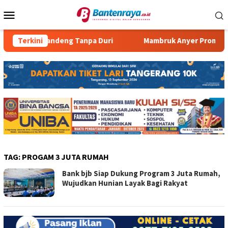
Loncat
Menu
ke
Mobile
konten
n Pecak Bandeng Tanpa Duri
Terkini
Mambruk Anyer Promo Progr
TAG:
PROGAM 3 JUTA RUMAH
Bank bjb Siap Dukung Program 3 Juta Rumah,
Wujudkan Hunian Layak Bagi Rakyat