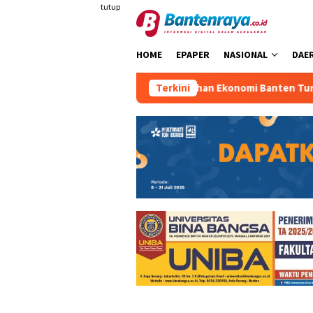
Loncat
tutup
ke
konten
HOME
EPAPER
NASIONAL
DAE
Pertumbuhan Ekonomi Banten Turun
Terkini