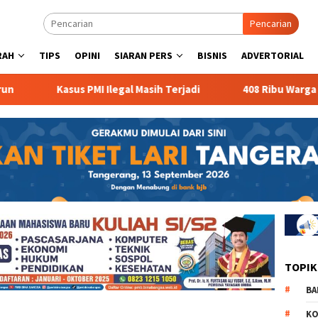
Pencarian
RAH
TIPS
OPINI
SIARAN PERS
BISNIS
ADVERTORIAL
Kasus PMI Ilegal Masih Terjadi
408 Ribu Warga Ban
TOPIK
BA
KO