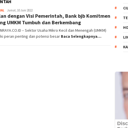
INTAH
CI
NAL
Redaksi
Jumat, 10 Juni 2022
lan dengan Visi Pemerintah, Bank bjb Komitmen
Banten
TE
Raya
ong UMKM Tumbuh dan Berkembang
HO
NRAYA.CO.ID – Sektor Usaha Mikro Kecil dan Menengah (UMKM)
ki peran penting dan potensi besar
Baca Selengkapnya…
LI
KA