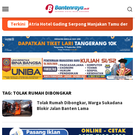
Loncat
Menu
ke
Mobile
konten
Terkini
Atria Hotel Gading Serpong Manjakan Tamu dengan Rob
TAG:
TOLAK RUMAH DIBONGKAR
Tolak Rumah Dibongkar, Warga Sukadana
Blokir Jalan Banten Lama