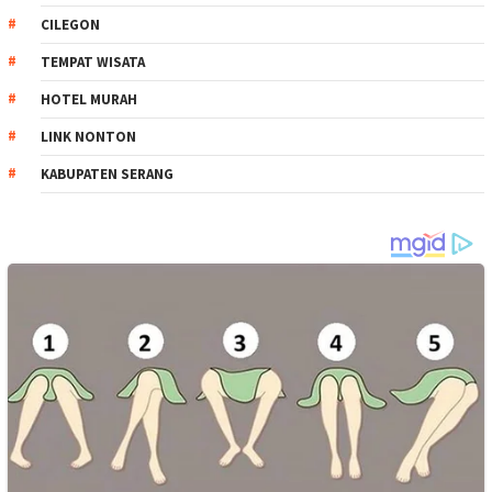
CILEGON
TEMPAT WISATA
HOTEL MURAH
LINK NONTON
KABUPATEN SERANG