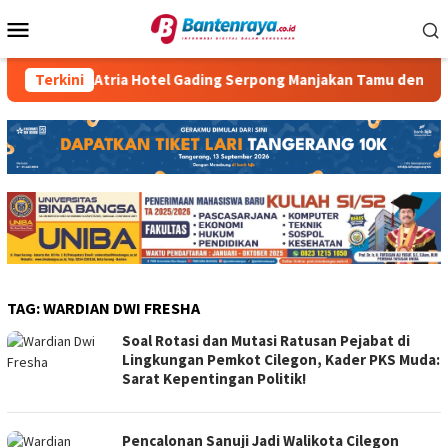
Loncat
Menu
ke
Mobile
konten
Terkini
Atria Hotel Gading Serpong Manjakan Tamu dengan Robo
TAG:
WARDIAN DWI FRESHA
Soal Rotasi dan Mutasi Ratusan Pejabat di
Lingkungan Pemkot Cilegon, Kader PKS Muda:
Sarat Kepentingan Politik!
Pencalonan Sanuji Jadi Walikota Cilegon