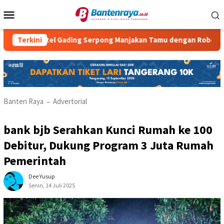
Loncat
Menu
ke
Mobile
konten
otel Gading Serpong Manjakan Tamu dengan Robot Waiter
Terkini
Banten Raya
Advertorial
–
bank bjb Serahkan Kunci Rumah ke 100
Debitur, Dukung Program 3 Juta Rumah
Pemerintah
Dee Yusup
Senin, 14 Juli 2025