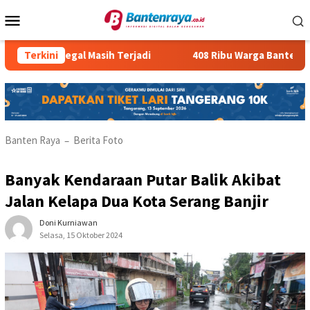
Loncat
Menu
ke
Mobile
konten
us PMI Ilegal Masih Terjadi
Terkini
408 Ribu Warga Banten Meng
Banten Raya
Berita Foto
–
Banyak Kendaraan Putar Balik Akibat
Jalan Kelapa Dua Kota Serang Banjir
Doni Kurniawan
Selasa, 15 Oktober 2024