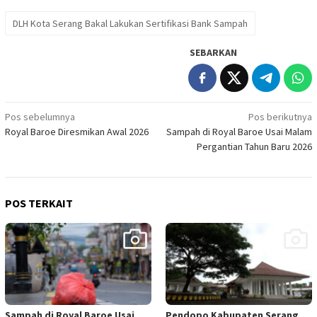
DLH Kota Serang Bakal Lakukan Sertifikasi Bank Sampah
SEBARKAN
Navigasi
Pos sebelumnya
Pos berikutnya
Royal Baroe Diresmikan Awal 2026
Sampah di Royal Baroe Usai Malam
pos
Pergantian Tahun Baru 2026
POS TERKAIT
Sampah di Royal Baroe Usai
Pendopo Kabupaten Serang