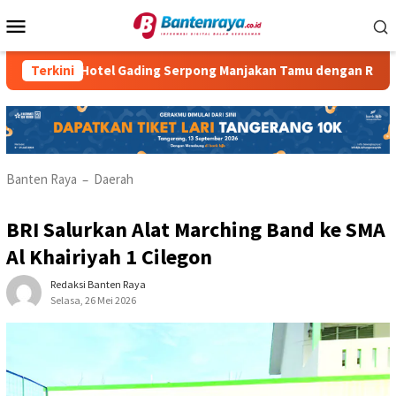
Loncat
Menu
ke
Mobile
konten
tria Hotel Gading Serpong Manjakan Tamu dengan Robot Waiter
Terkini
Banten Raya
Daerah
–
BRI Salurkan Alat Marching Band ke SMA
Al Khairiyah 1 Cilegon
Redaksi Banten Raya
Selasa, 26 Mei 2026