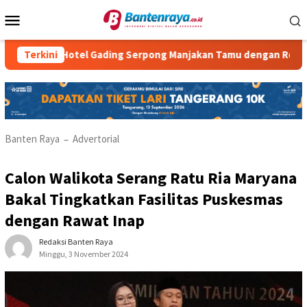
Loncat
Menu
ke
Mobile
konten
tria Hotel Gading Serpong Manjakan Tamu dengan Robot Waiter
Terkini
Banten Raya
Advertorial
–
Calon Walikota Serang Ratu Ria Maryana
Bakal Tingkatkan Fasilitas Puskesmas
dengan Rawat Inap
Redaksi Banten Raya
Minggu, 3 November 2024