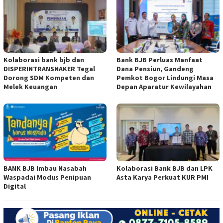
Kolaborasi bank bjb dan
Bank BJB Perluas Manfaat
DISPERINTRANSNAKER Tegal
Dana Pensiun, Gandeng
Dorong SDM Kompeten dan
Pemkot Bogor Lindungi Masa
Melek Keuangan
Depan Aparatur Kewilayahan
BANK BJB Imbau Nasabah
Kolaborasi Bank BJB dan LPK
Waspadai Modus Penipuan
Asta Karya Perkuat KUR PMI
Digital