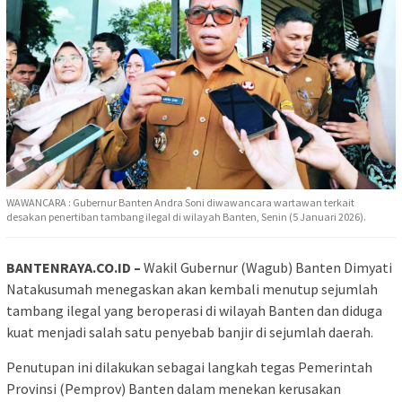
WAWANCARA : Gubernur Banten Andra Soni diwawancara wartawan terkait
desakan penertiban tambang ilegal di wilayah Banten, Senin (5 Januari 2026).
BANTENRAYA.CO.ID –
Wakil Gubernur (Wagub) Banten Dimyati
Natakusumah menegaskan akan kembali menutup sejumlah
tambang ilegal yang beroperasi di wilayah Banten dan diduga
kuat menjadi salah satu penyebab banjir di sejumlah daerah.
Penutupan ini dilakukan sebagai langkah tegas Pemerintah
Provinsi (Pemprov) Banten dalam menekan kerusakan