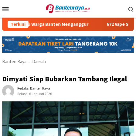
Loncat
Menu
ke
Mobile
konten
8 Ribu Warga Banten Menganggur
Terkini
672 Vape Store Teran
Banten Raya
Daerah
–
Dimyati Siap Bubarkan Tambang Ilegal
Redaksi Banten Raya
Selasa, 6 Januari 2026