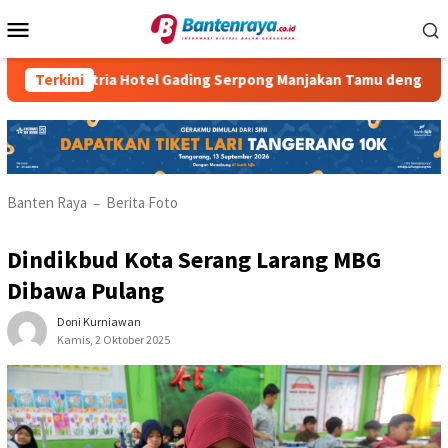
Loncat
Menu
ke
Mobile
konten
Atria Hotel Gading Serpong Manjakan Tamu dengan Robot W
Terkini
Banten Raya
Berita Foto
–
Dindikbud Kota Serang Larang MBG
Dibawa Pulang
Doni Kurniawan
Kamis, 2 Oktober 2025