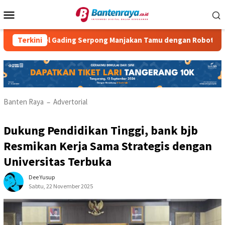
Loncat
Menu
ke
Mobile
konten
otel Gading Serpong Manjakan Tamu dengan Robot Waiter
Terkini
Banten Raya
Advertorial
–
Dukung Pendidikan Tinggi, bank bjb
Resmikan Kerja Sama Strategis dengan
Universitas Terbuka
Dee Yusup
Sabtu, 22 November 2025