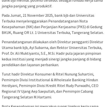
bank bjb melihat potensi tersebut sebagai fondasi kerja sama
jangka panjang yang produktif.
Pada Jumat, 21 November 2025, bank bjb dan Universitas
Terbuka menyelenggarakan Penandatanganan Nota
Kesepahaman (NK) dan Perjanjian Kerjasama (PKS) di Gedung
BKUK, Ruang OR Lt. 1 Universitas Terbuka, Tangerang Selatan.
Penandatanganan dilakukan oleh Direktur pengganti Direktur
Utama bank bjb, Ayi Subarna, dan Rektor Universitas Terbuka,
Prof. Dr. Ali Muktiyanto, S.E., M.Si. Hadir pula jajaran pimpinan
kedua institusi yang menjadi sinergi jangka panjang di bidang
pendidikan dan layanan perbankan.
Turut hadir Direktur Konsumer & Ritel Nunung Suhartini,
Pemimpin Divisi Institutional & Wholesale Banking Hindun
Herdiyani, Pemimpin Divisi Kredit Ritel Rudy Purwadhi, CEO
Regional IV Ujang Aep Saepullah, dan Pemimpin Cabang
Tangerang Selatan M.Hartami.
Nota Kesepahaman ini mencakup ruang lingkup kerja sama