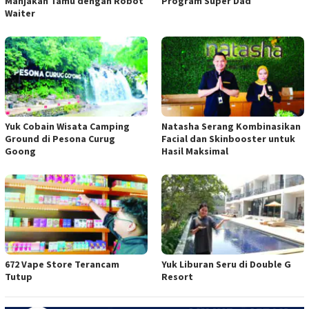
Manjakan Tamu dengan Robot
Program Super Dad
Waiter
Yuk Cobain Wisata Camping
Natasha Serang Kombinasikan
Ground di Pesona Curug
Facial dan Skinbooster untuk
Goong
Hasil Maksimal
672 Vape Store Terancam
Yuk Liburan Seru di Double G
Tutup
Resort