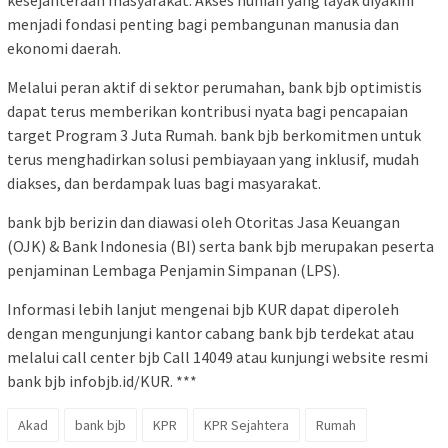
kesejahteraan masyarakat. Akses hunian yang layak diyakini
menjadi fondasi penting bagi pembangunan manusia dan
ekonomi daerah.
Melalui peran aktif di sektor perumahan, bank bjb optimistis
dapat terus memberikan kontribusi nyata bagi pencapaian
target Program 3 Juta Rumah. bank bjb berkomitmen untuk
terus menghadirkan solusi pembiayaan yang inklusif, mudah
diakses, dan berdampak luas bagi masyarakat.
bank bjb berizin dan diawasi oleh Otoritas Jasa Keuangan
(OJK) & Bank Indonesia (BI) serta bank bjb merupakan peserta
penjaminan Lembaga Penjamin Simpanan (LPS).
Informasi lebih lanjut mengenai bjb KUR dapat diperoleh
dengan mengunjungi kantor cabang bank bjb terdekat atau
melalui call center bjb Call 14049 atau kunjungi website resmi
bank bjb infobjb.id/KUR. ***
Akad
bank bjb
KPR
KPR Sejahtera
Rumah