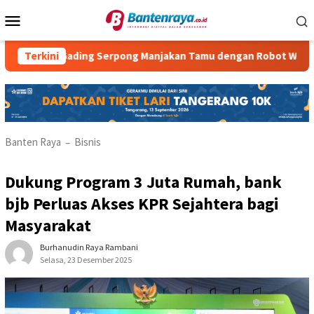
Loncat
Menu
ke
Mobile
konten
ading Serpong Manjakan Tamu dengan Robot Waiter
Terkini
RM P
Banten Raya
Bisnis
–
Dukung Program 3 Juta Rumah, bank
bjb Perluas Akses KPR Sejahtera bagi
Masyarakat
Burhanudin Raya Rambani
Selasa, 23 Desember 2025