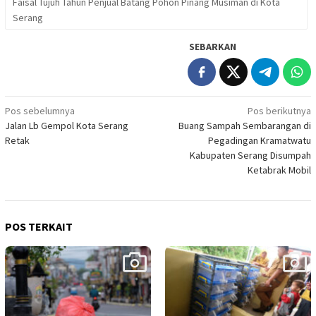
Faisal Tujuh Tahun Penjual Batang Pohon Pinang Musiman di Kota
Serang
SEBARKAN
Navigasi
Pos sebelumnya
Pos berikutnya
Jalan Lb Gempol Kota Serang
Buang Sampah Sembarangan di
pos
Retak
Pegadingan Kramatwatu
Kabupaten Serang Disumpah
Ketabrak Mobil
POS TERKAIT