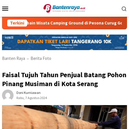
Loncat
Menu
ke
Mobile
konten
uk Cobain Wisata Camping Ground di Pesona Curug Goong
Terkini
Banten Raya
Berita Foto
–
Faisal Tujuh Tahun Penjual Batang Pohon
Pinang Musiman di Kota Serang
Doni Kurniawan
Rabu, 7 Agustus 2024