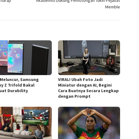
rharap
Akademisi Dukung Pemotongan Tukin Pejabat
Memble
 Meluncur, Samsung
VIRAL! Ubah Foto Jadi
y Z Trifold Bakal
Miniatur dengan AI, Begini
uat Durability
Cara Buatnya Secara Lengkap
dengan Prompt