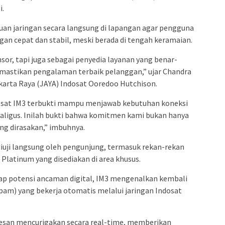
i.
an jaringan secara langsung di lapangan agar pengguna
an cepat dan stabil, meski berada di tengah keramaian.
sor, tapi juga sebagai penyedia layanan yang benar-
memastikan pengalaman terbaik pelanggan,” ujar Chandra
akarta Raya (JAYA) Indosat Ooredoo Hutchison.
dosat IM3 terbukti mampu menjawab kebutuhan koneksi
kaligus. Inilah bukti bahwa komitmen kami bukan hanya
sung dirasakan,” imbuhnya.
diuji langsung oleh pengunjung, termasuk rekan-rekan
Platinum yang disediakan di area khusus.
ap potensi ancaman digital, IM3 mengenalkan kembali
pam) yang bekerja otomatis melalui jaringan Indosat
 pesan mencurigakan secara real-time, memberikan