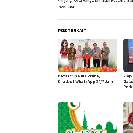
Kunjungi Kota Hangzhou, Budi Rustandi Be
pos
Investasi
POS TERKAIT
Datascrip Rilis Prima,
Siap
Chatbot WhatsApp 24/7 Jam
Galax
Perk