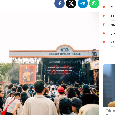
CI
TE
HO
LI
KA