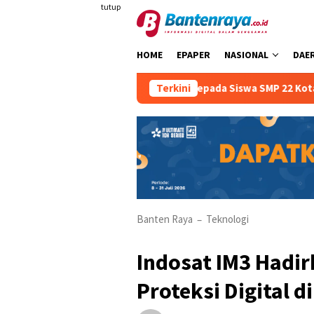
Loncat
tutup
ke
konten
HOME
EPAPER
NASIONAL
DAE
erkendara Sejak Dini Kepada Siswa SMP 22 Kota Serang
Terkini
Banten Raya
Teknologi
–
Indosat IM3 Hadir
Proteksi Digital d