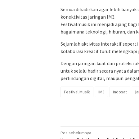
Semua dihadirkan agar lebih banya
konektivitas jaringan IM3.
Festivalmusik ini menjadi ajang bag
bagaimana teknologi, hiburan, dan k
Sejumlah aktivitas interaktif sepert
kolaborasi kreatif turut melengkap
Dengan jaringan kuat dan proteksi 
untuk selalu hadir secara nyata dala
perlindungan digital, maupun penga
Festival Musik
IM3
Indosat
ja
Navigasi
Pos sebelumnya