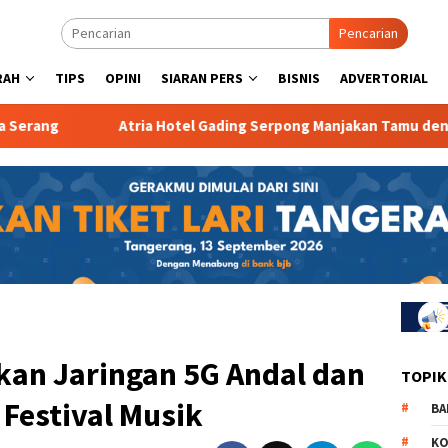
Pencarian
RAH
TIPS
OPINI
SIARAN PERS
BISNIS
ADVERTORIAL
Atria Hotel Gading Serpong Manjakan Tamu dengan Robot Waite
kan Jaringan 5G Andal dan
TOPIK
i Festival Musik
BA
KO