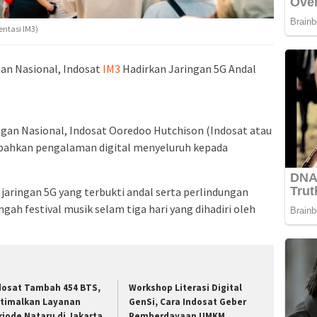
entasi IM3)
an Nasional, Indosat
IM3
Hadirkan Jaringan 5G Andal
an Nasional, Indosat Ooredoo Hutchison (Indosat atau
ahkan pengalaman digital menyeluruh kepada
aringan 5G yang terbukti andal serta perlindungan
ngah festival musik selam tiga hari yang dihadiri oleh
dosat Tambah 454 BTS,
Workshop Literasi Digital
timalkan Layanan
GenSi, Cara Indosat Geber
riode Nataru di Jakarta
Pemberdayaan UMKM