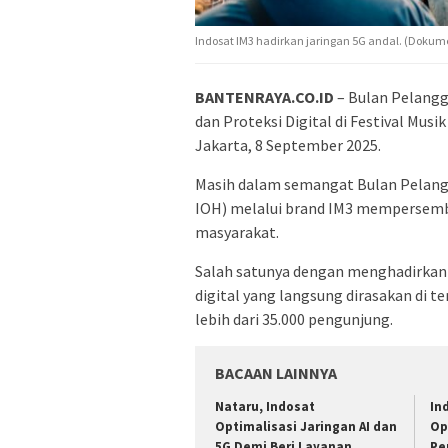
Indosat IM3 hadirkan jaringan 5G andal. (Dokum
BANTENRAYA.CO.ID
– Bulan Pelangg
dan Proteksi Digital di Festival Musik
Jakarta, 8 September 2025.
Masih dalam semangat Bulan Pelangg
IOH) melalui brand IM3 mempersemb
masyarakat.
Salah satunya dengan menghadirkan j
digital yang langsung dirasakan di te
lebih dari 35.000 pengunjung.
BACAAN LAINNYA
Nataru, Indosat
In
Optimalisasi Jaringan AI dan
Op
5G Demi Beri Layanan
Pe