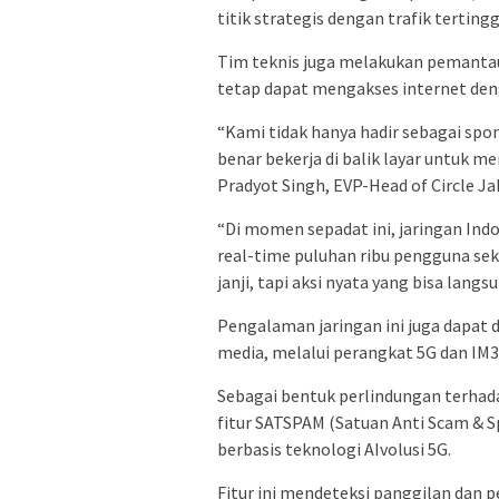
titik strategis dengan trafik tertingg
Tim teknis juga melakukan pemantau
tetap dapat mengakses internet deng
“Kami tidak hanya hadir sebagai spon
benar bekerja di balik layar untuk 
Pradyot Singh, EVP-Head of Circle J
“Di momen sepadat ini, jaringan In
real-time puluhan ribu pengguna se
janji, tapi aksi nyata yang bisa lang
Pengalaman jaringan ini juga dapat 
media, melalui perangkat 5G dan IM3 
Sebagai bentuk perlindungan terhad
fitur SATSPAM (Satuan Anti Scam & S
berbasis teknologi AIvolusi 5G.
Fitur ini mendeteksi panggilan dan