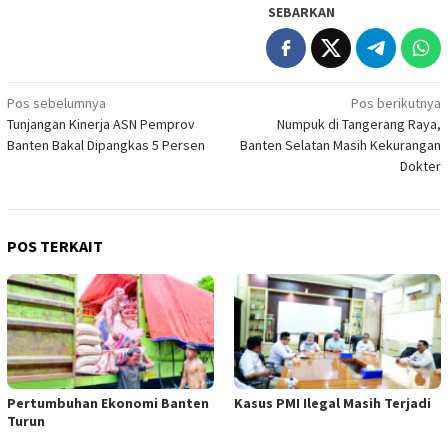
SEBARKAN
Navigasi
Pos sebelumnya
Pos berikutnya
Tunjangan Kinerja ASN Pemprov
Numpuk di Tangerang Raya,
pos
Banten Bakal Dipangkas 5 Persen
Banten Selatan Masih Kekurangan
Dokter
POS TERKAIT
Pertumbuhan Ekonomi Banten
Kasus PMI Ilegal Masih Terjadi
Turun