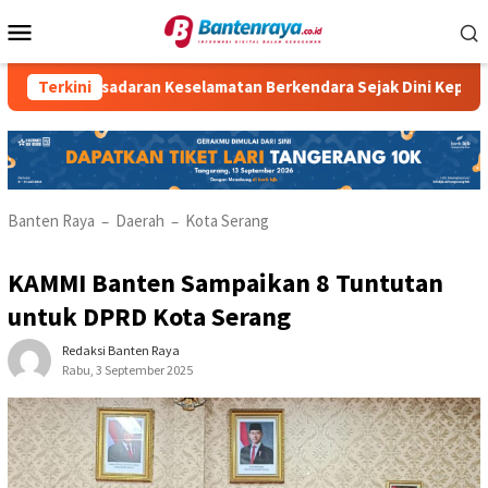
Loncat
Menu
ke
Mobile
konten
daran Keselamatan Berkendara Sejak Dini Kepada Siswa SMP 22
Terkini
Banten Raya
Daerah
Kota Serang
–
–
KAMMI Banten Sampaikan 8 Tuntutan
untuk DPRD Kota Serang
Redaksi Banten Raya
Rabu, 3 September 2025