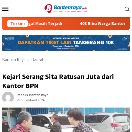
Loncat
Menu
ke
Mobile
konten
us PMI Ilegal Masih Terjadi
Terkini
408 Ribu Warga Banten Meng
Banten Raya
Daerah
–
Kejari Serang Sita Ratusan Juta dari
Kantor BPN
Redaksi Banten Raya
Rabu, 4 Maret 2026