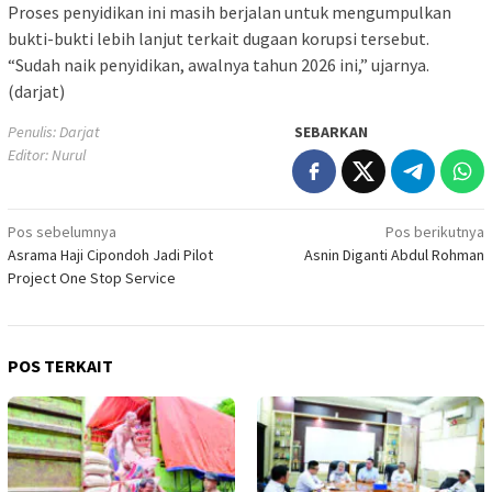
Proses penyidikan ini masih berjalan untuk mengumpulkan
bukti-bukti lebih lanjut terkait dugaan korupsi tersebut.
“Sudah naik penyidikan, awalnya tahun 2026 ini,” ujarnya.
(darjat)
Penulis: Darjat
SEBARKAN
Editor: Nurul
Navigasi
Pos sebelumnya
Pos berikutnya
Asrama Haji Cipondoh Jadi Pilot
Asnin Diganti Abdul Rohman
pos
Project One Stop Service
POS TERKAIT