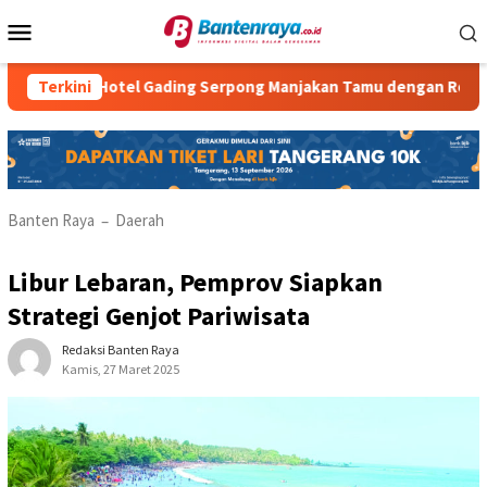
Loncat
Menu
ke
Mobile
konten
tria Hotel Gading Serpong Manjakan Tamu dengan Robot Waiter
Terkini
Banten Raya
Daerah
–
Libur Lebaran, Pemprov Siapkan
Strategi Genjot Pariwisata
Redaksi Banten Raya
Kamis, 27 Maret 2025