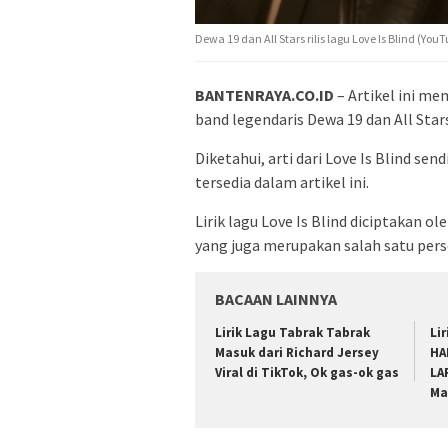
Dewa 19 dan All Stars rilis lagu Love Is Blind (Yo
BANTENRAYA.CO.ID
– Artikel ini mem
band legendaris Dewa 19 dan All Star
Diketahui, arti dari Love Is Blind sen
tersedia dalam artikel ini.
Lirik lagu Love Is Blind diciptakan o
yang juga merupakan salah satu pers
BACAAN LAINNYA
Lirik Lagu Tabrak Tabrak
Li
Masuk dari Richard Jersey
HA
Viral di TikTok, Ok gas-ok gas
LA
Ma