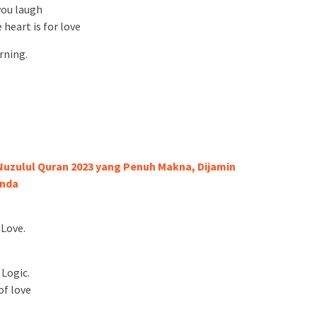
you laugh
 heart is for love
rning.
Nuzulul Quran 2023 yang Penuh Makna, Dijamin
anda
 Love.
 Logic.
of love