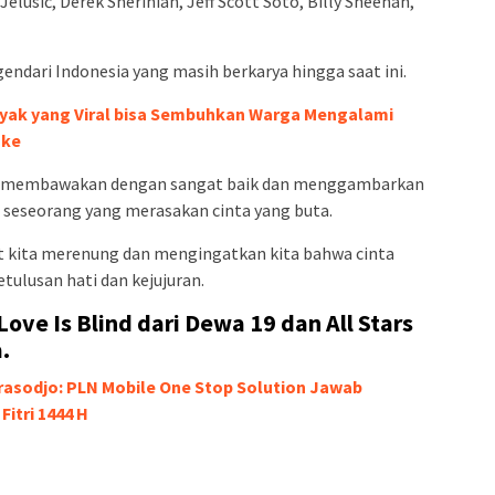
lusić, Derek Sherinian, Jeff Scott Soto, Billy Sheehan,
endari Indonesia yang masih berkarya hingga saat ini.
ayak yang Viral bisa Sembuhkan Warga Mengalami
oke
tars membawakan dengan sangat baik dan menggambarkan
h seseorang yang merasakan cinta yang buta.
at kita merenung dan mengingatkan kita bahwa cinta
etulusan hati dan kejujuran.
Love Is Blind dari Dewa 19 dan All Stars
.
asodjo: PLN Mobile One Stop Solution Jawab
Fitri 1444 H