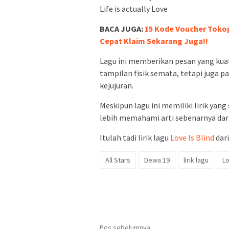
Life is actually Love
BACA JUGA:
15 Kode Voucher Tokop
Cepat Klaim Sekarang Juga!!
Lagu ini memberikan pesan yang kuat
tampilan fisik semata, tetapi juga pa
kejujuran.
Meskipun lagu ini memiliki lirik ya
lebih memahami arti sebenarnya dari 
Itulah tadi lirik lagu
Love Is Blind
dari
All Stars
Dewa 19
lirik lagu
Lo
Pos sebelumnya