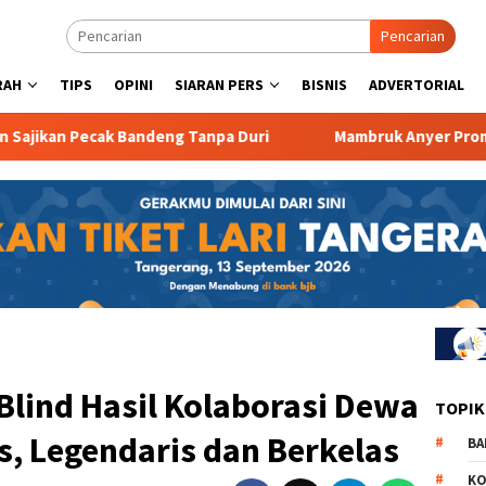
Pencarian
RAH
TIPS
OPINI
SIARAN PERS
BISNIS
ADVERTORIAL
andeng Tanpa Duri
Mambruk Anyer Promo Program Super
 Blind Hasil Kolaborasi Dewa
TOPIK
rs, Legendaris dan Berkelas
BA
KO