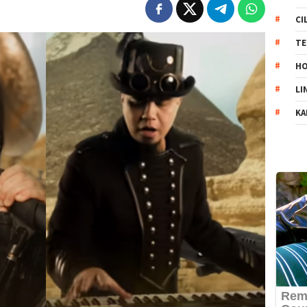
CI
TE
HO
LI
KA