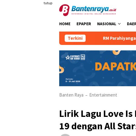
Loncat
tutup
ke
konten
HOME
EPAPER
NASIONAL
DAE
u dengan Robot Waiter
RM Parahiyangan Sajikan Pecak B
Terkini
Banten Raya
Entertainment
–
Lirik Lagu Love Is
19 dengan All Sta