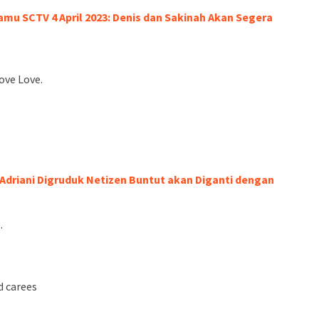
amu SCTV 4 April 2023: Denis dan Sakinah Akan Segera
ove Love.
 Adriani Digruduk Netizen Buntut akan Diganti dengan
.
d carees