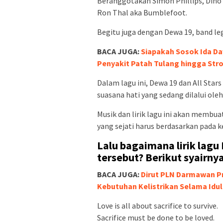
Beranggotakan Simon Phillips, Dino Je
Ron Thal aka Bumblefoot.
Begitu juga dengan Dewa 19, band leg
BACA JUGA:
Siapakah Sosok Ida D
Penyakit Patah Tulang hingga Str
Dalam lagu ini, Dewa 19 dan All S
suasana hati yang sedang dilalui ole
Musik dan lirik lagu ini akan membu
yang sejati harus berdasarkan pada k
Lalu bagaimana lirik lagu 
tersebut? Berikut syairnya
BACA JUGA:
Dirut PLN Darmawan Pr
Kebutuhan Kelistrikan Selama Idul 
Love is all about sacrifice to survive.
Sacrifice must be done to be loved.