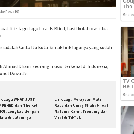
uTube Dewa19)
uat lirik lagu Lagu Love Is Blind, hasil kolaborasi dua
s.
diri adalah Cinta Itu Buta. Simak lirik lagunya yang sudah
leh Ahmad Dhani, seorang musisi terkenal di Indonesia,
onel Dewa 19.
rik Lagu WHAT JUST
Lirik Lagu Perayaan Mati
PPENED dari The Kid
Rasa dari Umay Shahab feat
ROI, Lengkap dengan
Natania Karin, Trending dan
kna di dalamnya
Viral di TikTok