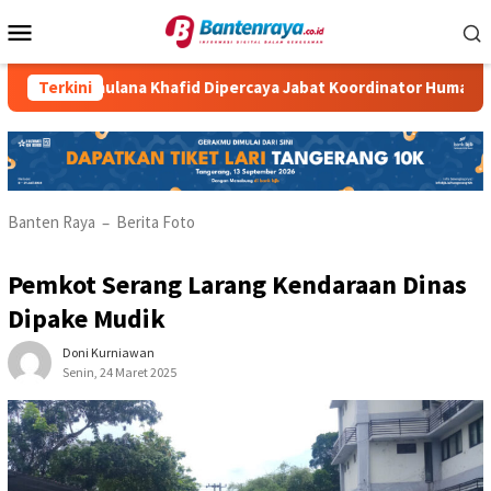
Loncat
Menu
ke
Mobile
konten
Raden Maulana Khafid Dipercaya Jabat Koordinator Humas KKM 
Terkini
Banten Raya
Berita Foto
–
Pemkot Serang Larang Kendaraan Dinas
Dipake Mudik
Doni Kurniawan
Senin, 24 Maret 2025