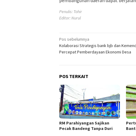
pembangunan daerah dapat berjalan l
Penulis: Tohir
Editor: Nurul
Navigasi
Pos sebelumnya
Kolaborasi Strategis bank bjb dan Kemen
pos
Percepat Pemberdayaan Ekonomi Desa
POS TERKAIT
RM Parahiyangan Sajikan
Pert
Pecak Bandeng Tanpa Duri
Bant