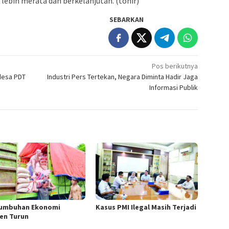
ebih merata dan berkelanjutan. (tohir)
SEBARKAN
Pos berikutnya
desa PDT
Industri Pers Tertekan, Negara Diminta Hadir Jaga
Informasi Publik
umbuhan Ekonomi
Kasus PMI Ilegal Masih Terjadi
en Turun