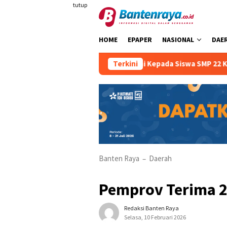
Loncat
tutup
ke
konten
HOME
EPAPER
NASIONAL
DAE
tan Berkendara Sejak Dini Kepada Siswa SMP 22 Kota Serang
Terkini
Banten Raya
Daerah
–
Pemprov Terima 2
Redaksi Banten Raya
Selasa, 10 Februari 2026