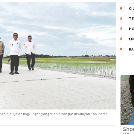
CI
TE
HO
LI
KA
meninjau jalan lingkungan yang telah dibangun di wilayah Kabupaten