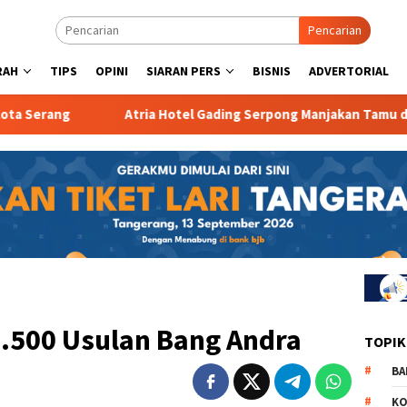
Pencarian
RAH
TIPS
OPINI
SIARAN PERS
BISNIS
ADVERTORIAL
Atria Hotel Gading Serpong Manjakan Tamu dengan Robot 
.500 Usulan Bang Andra
TOPIK
BA
KO