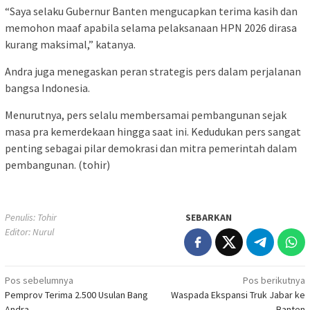
“Saya selaku Gubernur Banten mengucapkan terima kasih dan
memohon maaf apabila selama pelaksanaan HPN 2026 dirasa
kurang maksimal,” katanya.
Andra juga menegaskan peran strategis pers dalam perjalanan
bangsa Indonesia.
Menurutnya, pers selalu membersamai pembangunan sejak
masa pra kemerdekaan hingga saat ini. Kedudukan pers sangat
penting sebagai pilar demokrasi dan mitra pemerintah dalam
pembangunan. (tohir)
Penulis: Tohir
SEBARKAN
Editor: Nurul
Navigasi
Pos sebelumnya
Pos berikutnya
Pemprov Terima 2.500 Usulan Bang
Waspada Ekspansi Truk Jabar ke
pos
Andra
Banten