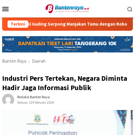
Loncat
Menu
ke
Mobile
konten
 Hotel Gading Serpong Manjakan Tamu dengan Robot Waiter
Terkini
Banten Raya
Daerah
–
Industri Pers Tertekan, Negara Diminta
Hadir Jaga Informasi Publik
Redaksi Banten Raya
Selasa, 10 Februari 2026