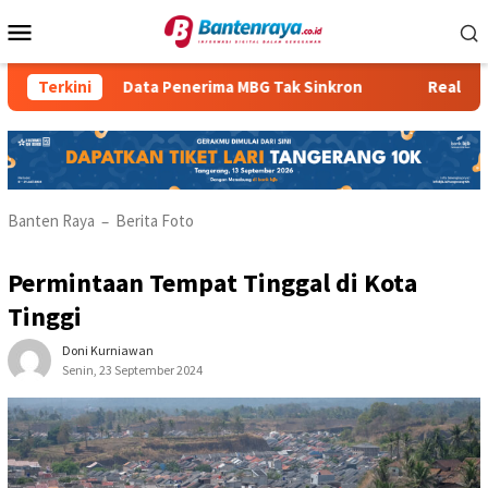
Loncat
Menu
ke
Mobile
konten
al
Terkini
Data Penerima MBG Tak Sinkron
Realisasi PB
Banten Raya
Berita Foto
–
Permintaan Tempat Tinggal di Kota
Tinggi
Doni Kurniawan
Senin, 23 September 2024