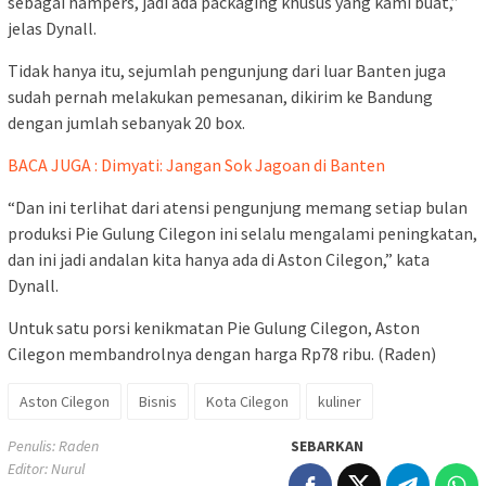
sebagai hampers, jadi ada packaging khusus yang kami buat,”
jelas Dynall.
Tidak hanya itu, sejumlah pengunjung dari luar Banten juga
sudah pernah melakukan pemesanan, dikirim ke Bandung
dengan jumlah sebanyak 20 box.
BACA JUGA : Dimyati: Jangan Sok Jagoan di Banten
“Dan ini terlihat dari atensi pengunjung memang setiap bulan
produksi Pie Gulung Cilegon ini selalu mengalami peningkatan,
dan ini jadi andalan kita hanya ada di Aston Cilegon,” kata
Dynall.
Untuk satu porsi kenikmatan Pie Gulung Cilegon, Aston
Cilegon membandrolnya dengan harga Rp78 ribu. (Raden)
Aston Cilegon
Bisnis
Kota Cilegon
kuliner
Penulis: Raden
SEBARKAN
Editor: Nurul