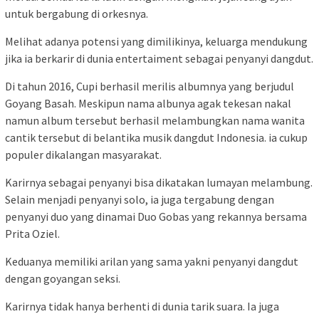
untuk bergabung di orkesnya.
Melihat adanya potensi yang dimilikinya, keluarga mendukung
jika ia berkarir di dunia entertaiment sebagai penyanyi dangdut.
Di tahun 2016, Cupi berhasil merilis albumnya yang berjudul
Goyang Basah. Meskipun nama albunya agak tekesan nakal
namun album tersebut berhasil melambungkan nama wanita
cantik tersebut di belantika musik dangdut Indonesia. ia cukup
populer dikalangan masyarakat.
Karirnya sebagai penyanyi bisa dikatakan lumayan melambung.
Selain menjadi penyanyi solo, ia juga tergabung dengan
penyanyi duo yang dinamai Duo Gobas yang rekannya bersama
Prita Oziel.
Keduanya memiliki arilan yang sama yakni penyanyi dangdut
dengan goyangan seksi.
Karirnya tidak hanya berhenti di dunia tarik suara. Ia juga