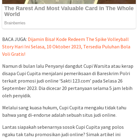
BACA JUGA:
Dijamin Bisa! Kode Redeem The Spike Volleyball
Story Hari Ini Selasa, 10 Oktober 2023, Tersedia Puluhan Bola
Voli Gratis!
Namun di bulan lalu Penyanyi dangdut Cupi Warsita atau kerap
disapa Cupi Cupita menjalani pemeriksaan di Bareskrim Polri
terkait promosi judi online ‘Sakti 123.com’ pada Selasa 26
September 2023. Dia dicecar 20 pertanyaan selama 5 jam lebih
oleh penyidik.
Melalui sang kuasa hukum, Cupi Cupita mengaku tidak tahu
bahwa yang di-endorse adalah sebuah situs judi online.
Lantas siapakah sebenarnya sosok Cupi Cupita yang polos
ngaku tak tahu promosikan judi online? Simak artikel ini