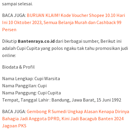
sampai selesai.
BACA JUGA:
BURUAN KLAIM! Kode Voucher Shopee 10.10 Hari
Ini 10 Oktober 2023, Semua Belanja Murah dan Cashback 99
Persen
Dikutip
Bantenraya.co.id
dari berbagai sumber, Berikut ini
adalah Cupi Cupita yang polos ngaku tak tahu promosikan judi
online:
Biodata & Profil
Nama Lengkap: Cupi Warsita
Nama Panggilan: Cupi
Nama Panggung: Cupi Cupita
Tempat, Tanggal Lahir : Bandung, Jawa Barat, 15 Juni 1992
BACA JUGA:
Gembong R Sumedi Ungkap Alasan Kenapa Dirinya
Bahagia Jadi Anggota DPRD, Kini Jadi Bacagub Banten 2024
Jagoan PKS