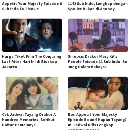
Appetit Your Majesty Episode 6
1142 Sub Indo, Lengkap dengan
Sub Indo Full Movie
Spoiler Bukan di Anoboy
Harga Tiket Film The Conjuring
Sinopsis Drakor Mary Kills
Last Rites Hari Ini di Bioskop
People Episode 11 Sub Indo: So
Jakarta
Jung Dalam Bahaya?
Cek Jadwal Tayang Drakor A
Bon Appetit Your Majesty
Hundred Memories, Berikut
Episode 5 dan 6 Kapan Tayang?
Daftar Pemainnya
Ini Jadwal Rilis Lengkap
dengan Sinopsis