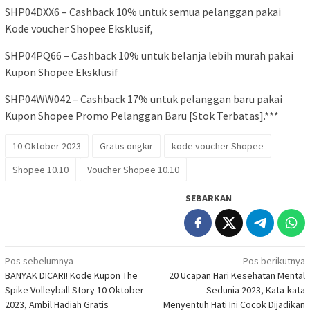
SHP04DXX6 – Cashback 10% untuk semua pelanggan pakai
Kode voucher Shopee Eksklusif,
SHP04PQ66 – Cashback 10% untuk belanja lebih murah pakai
Kupon Shopee Eksklusif
SHP04WW042 – Cashback 17% untuk pelanggan baru pakai
Kupon Shopee Promo Pelanggan Baru [Stok Terbatas].***
10 Oktober 2023
Gratis ongkir
kode voucher Shopee
Shopee 10.10
Voucher Shopee 10.10
SEBARKAN
Navigasi
Pos sebelumnya
Pos berikutnya
BANYAK DICARI! Kode Kupon The
20 Ucapan Hari Kesehatan Mental
pos
Spike Volleyball Story 10 Oktober
Sedunia 2023, Kata-kata
2023, Ambil Hadiah Gratis
Menyentuh Hati Ini Cocok Dijadikan