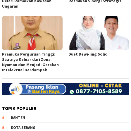
Pelari Ramaikan Kawasan
Resmikan Sinergi Strategis
Ungaran
Pramuka Perguruan Tinggi:
Duet Dewi-Iing Solid
Saatnya Keluar dari Zona
Nyaman dan Menjadi Gerakan
Intelektual Berdampak
TOPIK POPULER
BANTEN
KOTA SERANG