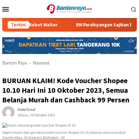
Loncat
Menu
ke
Mobile
konten
n Robot Waiter
Terkini
RM Parahiyangan Sajikan Pecak Bandeng 
Banten Raya
Nasional
–
BURUAN KLAIM! Kode Voucher Shopee
10.10 Hari Ini 10 Oktober 2023, Semua
Belanja Murah dan Cashback 99 Persen
Dede Yusuf
Selasa, 10 Oktober 2023
Segera klaim dan gunakan kode voucher Shopee 10.10, belanja semua produk
murah lebay. (Instagram @shopper_id)