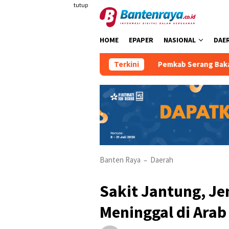
Loncat
tutup
ke
konten
HOME
EPAPER
NASIONAL
DAE
ape Store Terancam Tutup
Terkini
Pemkab Serang Bakal Pasang 
Banten Raya
Daerah
–
Sakit Jantung, Je
Meninggal di Arab