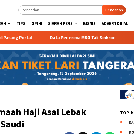
Pencarian
RAH
TIPS
OPINI
SIARAN PERS
BISNIS
ADVERTORIAL
Portal
Data Penerima MBG Tak Sinkron
Realisasi
maah Haji Asal Lebak
TOPIK
 Saudi
BA
KO