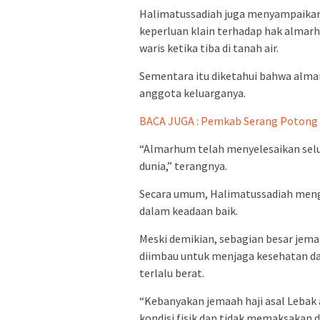
Halimatussadiah juga menyampaikan
keperluan klain terhadap hak almarhu
waris ketika tiba di tanah air.
Sementara itu diketahui bahwa alm
anggota keluarganya.
BACA JUGA : Pemkab Serang Potong 
“Almarhum telah menyelesaikan selu
dunia,” terangnya.
Secara umum, Halimatussadiah mengk
dalam keadaan baik.
Meski demikian, sebagian besar jema
diimbau untuk menjaga kesehatan da
terlalu berat.
“Kebanyakan jemaah haji asal Lebak
kondisi fisik dan tidak memaksakan 