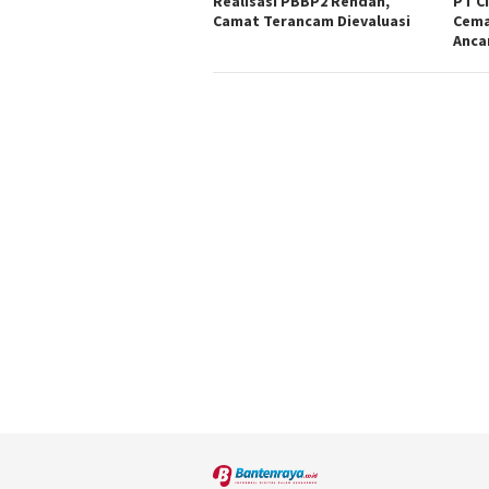
Realisasi PBBP2 Rendah,
PT C
Camat Terancam Dievaluasi
Cema
Anca