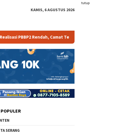
tutup
KAMIS, 6 AGUSTUS 2026
 PBBP2 Rendah, Camat Terancam Dievaluasi
Liga Jasa Keu
 POPULER
NTEN
TA SERANG