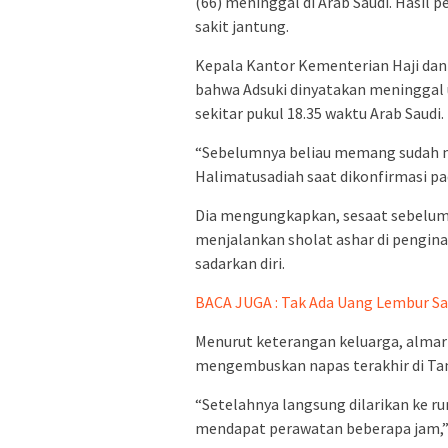
(66) meninggal di Arab Saudi. Hasil 
sakit jantung.
Kepala Kantor Kementerian Haji da
bahwa Adsuki dinyatakan meninggal 
sekitar pukul 18.35 waktu Arab Saudi.
“Sebelumnya beliau memang sudah me
Halimatusadiah saat dikonfirmasi pad
Dia mengungkapkan, sesaat sebelum
menjalankan sholat ashar di pengina
sadarkan diri.
BACA JUGA : Tak Ada Uang Lembur S
Menurut keterangan keluarga, alma
mengembuskan napas terakhir di Tan
“Setelahnya langsung dilarikan ke
mendapat perawatan beberapa jam,”