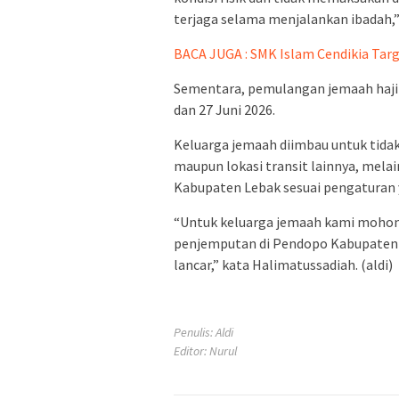
terjaga selama menjalankan ibadah,” 
BACA JUGA : SMK Islam Cendikia Targ
Sementara, pemulangan jemaah haji 
dan 27 Juni 2026.
Keluarga jemaah diimbau untuk tida
maupun lokasi transit lainnya, mel
Kabupaten Lebak sesuai pengaturan y
“Untuk keluarga jemaah kami mohon
penjemputan di Pendopo Kabupaten L
lancar,” kata Halimatussadiah. (aldi)
Penulis: Aldi
Editor: Nurul