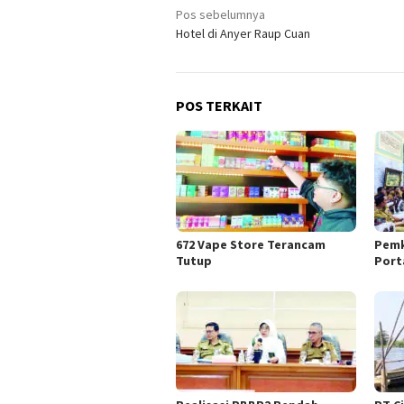
Navigasi
Pos sebelumnya
Hotel di Anyer Raup Cuan
pos
POS TERKAIT
672 Vape Store Terancam
Pemk
Tutup
Port