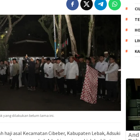
CI
TE
HO
LI
KA
k yang dilakukan belum lama ini.
 haji asal Kecamatan Cibeber, Kabupaten Lebak, Adsuki