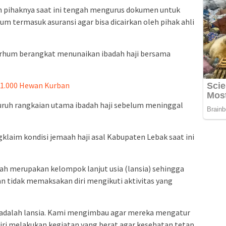
 pihaknya saat ini tengah mengurus dokumen untuk
m termasuk asuransi agar bisa dicairkan oleh pihak ahli
arhum berangkat menunaikan ibadah haji bersama
1.000 Hewan Kurban
ruh rangkaian utama ibadah haji sebelum meninggal
laim kondisi jemaah haji asal Kabupaten Lebak saat ini
ah merupakan kelompok lanjut usia (lansia) sehingga
n tidak memaksakan diri mengikuti aktivitas yang
 adalah lansia. Kami mengimbau agar mereka mengatur
diri melakukan kegiatan yang berat agar kesehatan tetap