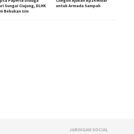
ipta Paperia Diduga
Cilegon Ajukan Rp14 Miliar
ri Sungai Ciujung, DLHK
untuk Armada Sampah
m Bekukan Izin
JARINGAN SOCIAL