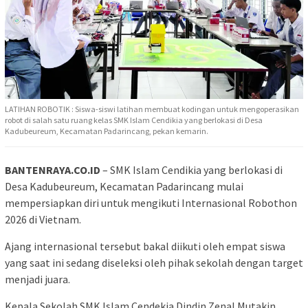
LATIHAN ROBOTIK : Siswa-siswi latihan membuat kodingan untuk mengoperasikan
robot di salah satu ruang kelas SMK Islam Cendikia yang berlokasi di Desa
Kadubeureum, Kecamatan Padarincang, pekan kemarin.
BANTENRAYA.CO.ID
– SMK Islam Cendikia yang berlokasi di
Desa Kadubeureum, Kecamatan Padarincang mulai
mempersiapkan diri untuk mengikuti Internasional Robothon
2026 di Vietnam.
Ajang internasional tersebut bakal diikuti oleh empat siswa
yang saat ini sedang diseleksi oleh pihak sekolah dengan target
menjadi juara.
Kepala Sekolah SMK Islam Cendekia Dindin Zenal Mutakin