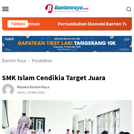
Loncat
Menu
ke
Mobile
konten
 10 Kemanisan
Terkini
Pertumbuhan Ekonomi Banten Turun
Banten Raya
Pendidikan
–
SMK Islam Cendikia Target Juara
Redaksi Banten Raya
Senin, 25 Mei 2026