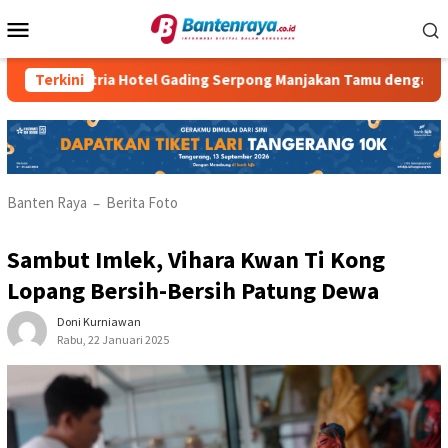
Loncat
Menu
ke
Mobile
konten
Atria Hotel Gading Serpong Manjakan Tamu dengan Robot Wa
Terkini
Banten Raya
Berita Foto
–
Sambut Imlek, Vihara Kwan Ti Kong
Lopang Bersih-Bersih Patung Dewa
Doni Kurniawan
Rabu, 22 Januari 2025