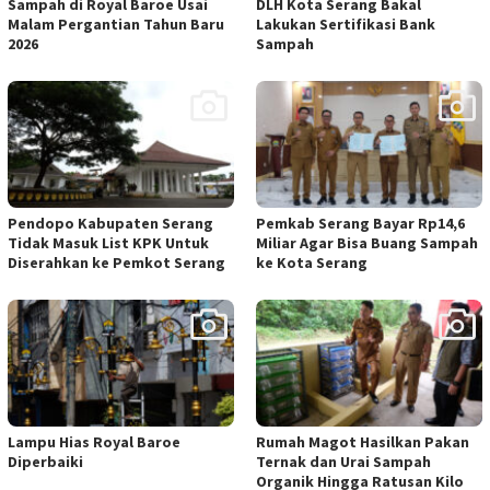
Sampah di Royal Baroe Usai
DLH Kota Serang Bakal
Malam Pergantian Tahun Baru
Lakukan Sertifikasi Bank
2026
Sampah
Pendopo Kabupaten Serang
Pemkab Serang Bayar Rp14,6
Tidak Masuk List KPK Untuk
Miliar Agar Bisa Buang Sampah
Diserahkan ke Pemkot Serang
ke Kota Serang
Lampu Hias Royal Baroe
Rumah Magot Hasilkan Pakan
Diperbaiki
Ternak dan Urai Sampah
Organik Hingga Ratusan Kilo