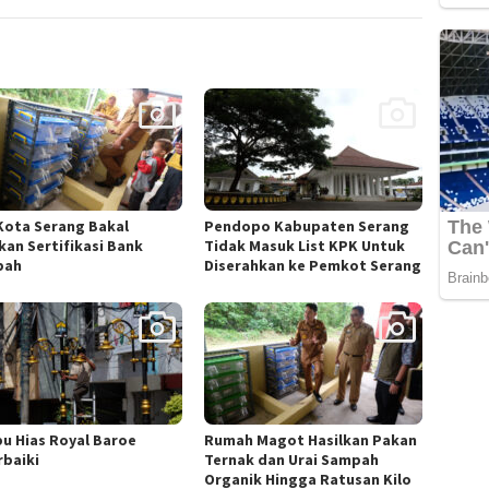
Kota Serang Bakal
Pendopo Kabupaten Serang
kan Sertifikasi Bank
Tidak Masuk List KPK Untuk
pah
Diserahkan ke Pemkot Serang
u Hias Royal Baroe
Rumah Magot Hasilkan Pakan
rbaiki
Ternak dan Urai Sampah
Organik Hingga Ratusan Kilo