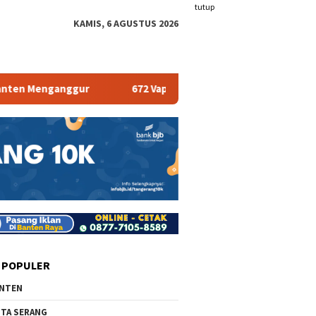
tutup
KAMIS, 6 AGUSTUS 2026
Menganggur
672 Vape Store Terancam Tutup
Pemk
 POPULER
NTEN
TA SERANG