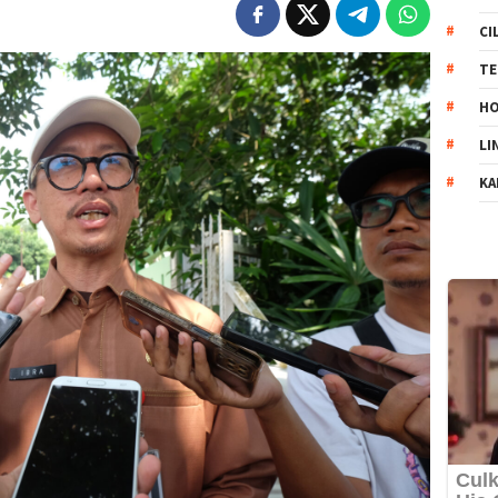
CI
TE
HO
LI
KA