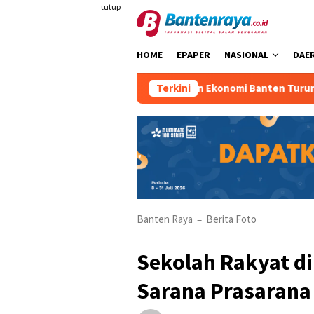
Loncat
tutup
ke
konten
HOME
EPAPER
NASIONAL
DAE
Pertumbuhan Ekonomi Banten Turun
Terkini
Banten Raya
Berita Foto
–
Sekolah Rakyat di
Sarana Prasarana