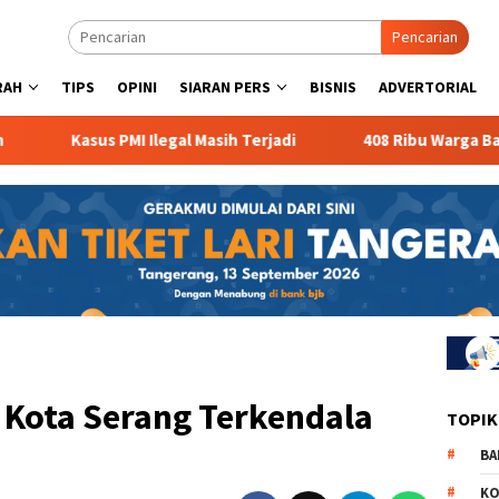
Pencarian
RAH
TIPS
OPINI
SIARAN PERS
BISNIS
ADVERTORIAL
Kasus PMI Ilegal Masih Terjadi
408 Ribu Warga Banten 
 Kota Serang Terkendala
TOPIK
BA
KO