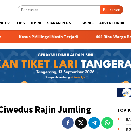
Pencarian
RAH
TIPS
OPINI
SIARAN PERS
BISNIS
ADVERTORIAL
Kasus PMI Ilegal Masih Terjadi
408 Ribu Warga Banten Me
Ciwedus Rajin Jumling
TOPIK
BA
KO