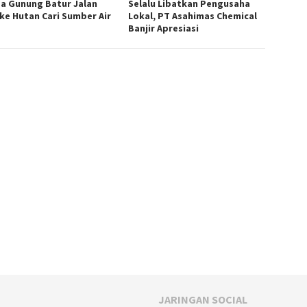
a Gunung Batur Jalan
Selalu Libatkan Pengusaha
 ke Hutan Cari Sumber Air
Lokal, PT Asahimas Chemical
Banjir Apresiasi
JARINGAN SOCIAL