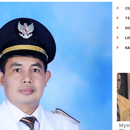
CI
TE
HO
LI
KA