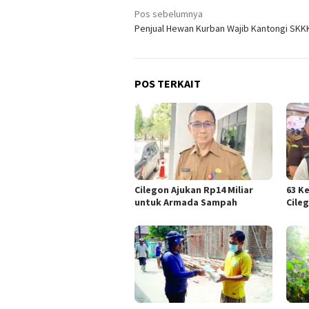
Navigasi
Pos sebelumnya
Penjual Hewan Kurban Wajib Kantongi SKK
pos
POS TERKAIT
Cilegon Ajukan Rp14 Miliar
63 K
untuk Armada Sampah
Cile