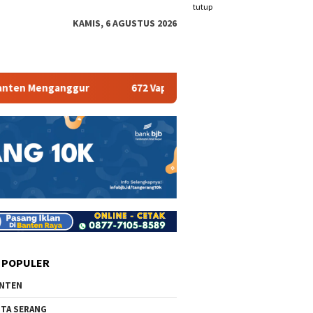
tutup
KAMIS, 6 AGUSTUS 2026
nganggur
672 Vape Store Terancam Tutup
Pemkab
 POPULER
NTEN
TA SERANG