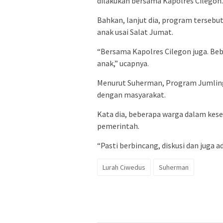
dilakukan bersama Kapolres Cilegon.
Bahkan, lanjut dia, program tersebu
anak usai Salat Jumat.
“Bersama Kapolres Cilegon juga. Be
anak,” ucapnya.
Menurut Suherman, Program Jumling
dengan masyarakat.
Kata dia, beberapa warga dalam kes
pemerintah.
“Pasti berbincang, diskusi dan juga a
Lurah Ciwedus
Suherman