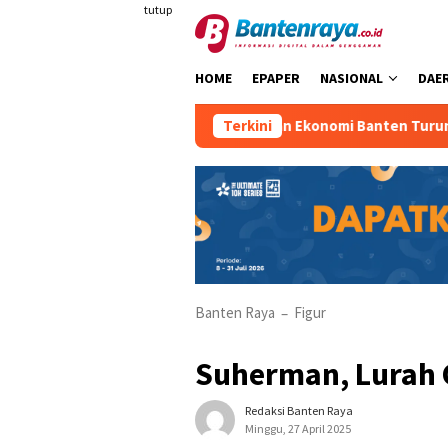
Loncat
tutup
ke
konten
HOME
EPAPER
NASIONAL
DAE
Pertumbuhan Ekonomi Banten Turun
Terkini
Banten Raya
Figur
–
Suherman, Lurah 
Redaksi Banten Raya
Minggu, 27 April 2025