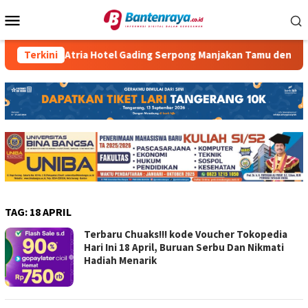
Loncat
Menu
ke
Mobile
konten
g
Terkini
Atria Hotel Gading Serpong Manjakan Tamu dengan Rob
TAG:
18 APRIL
Terbaru Chuaks!!! kode Voucher Tokopedia
Hari Ini 18 April, Buruan Serbu Dan Nikmati
Hadiah Menarik